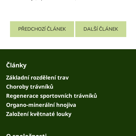
PŘEDCHOZÍ ČLÁNEK
DALŠÍ ČLÁNEK
Z
á
Články
p
a
Základní rozdělení trav
t
Choroby trávníků
í
Regenerace sportovních trávníků
Organo-minerální hnojiva
Založení květnaté louky