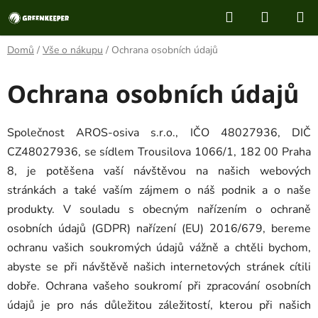
Přejít
Hledat
NÁKUP
na
KOŠÍK
obsah
Domů
/
Vše o nákupu
/
Ochrana osobních údajů
Ochrana osobních údajů
Společnost AROS-osiva s.r.o., IČO 48027936, DIČ
CZ48027936, se sídlem Trousilova 1066/1, 182 00 Praha
8, je potěšena vaší návštěvou na našich webových
stránkách a také vaším zájmem o náš podnik a o naše
produkty. V souladu s obecným nařízením o ochraně
osobních údajů (GDPR) nařízení (EU) 2016/679, bereme
ochranu vašich soukromých údajů vážně a chtěli bychom,
abyste se při návštěvě našich internetových stránek cítili
dobře. Ochrana vašeho soukromí při zpracování osobních
údajů je pro nás důležitou záležitostí, kterou při našich