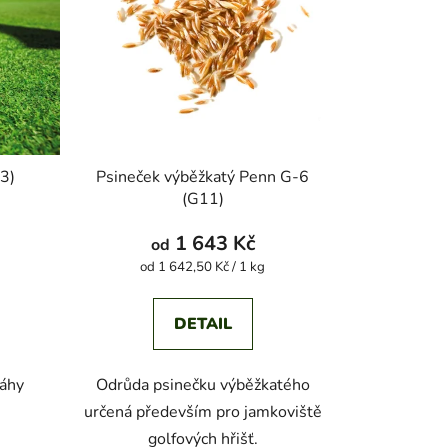
3)
Psineček výběžkatý Penn G-6
(G11)
1 643 Kč
od
Měrná
od 1 642,50 Kč / 1 kg
cena:
DETAIL
ráhy
Odrůda psinečku výběžkatého
určená především pro jamkoviště
golfových hřišť.