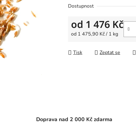
Dostupnost
od
1 476 Kč
Měrná cena:
od 1 475,90 Kč / 1 kg
Tisk
Zeptat se
Doprava nad 2 000 Kč zdarma