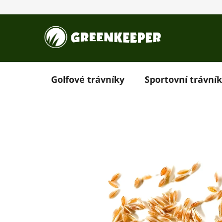
Přejít
na
obsah
Golfové trávníky
Sportovní trávní