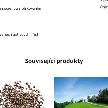
Výšk
Obje
aci spojenou s pískováním
eenech golfových hřišť
Související produkty