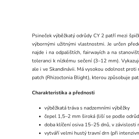
Psineček výběžkatý odrůdy CY 2 patří mezi špičk
výbornými užitnými vlastnostmi. Je určen přede
najde i na odpalištích, fairwayích a na stanovi
toleranci k nízkému sečení (3–12 mm). Vykazuj
ale i ve Skandinávii. Má vysokou odolnost proti 
patch (Rhizoctonia Blight), kterou způsobuje pa
Charakteristika a přednosti
výběžkatá tráva s nadzemními výběžky
čepel 1,5–2 mm široká (liší se podle odrůd
doba klíčení osiva 15–25 dnů, v závislost
vytváří velmi hustý travní drn (při intenziv