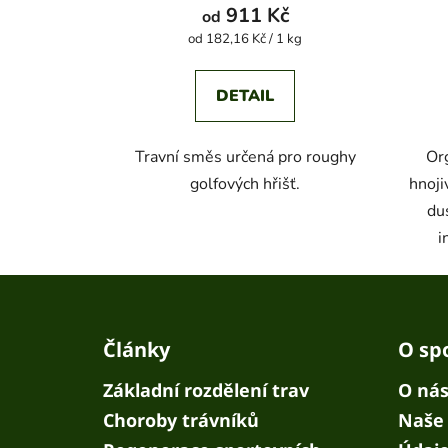
911 Kč
od
Měrná
od 182,16 Kč / 1 kg
cena:
DETAIL
Travní směs určená pro roughy
Or
golfových hřišť.
hnoj
dus
i
Z
á
Články
O sp
p
a
Základní rozdělení trav
O ná
t
Choroby trávníků
Naše 
í