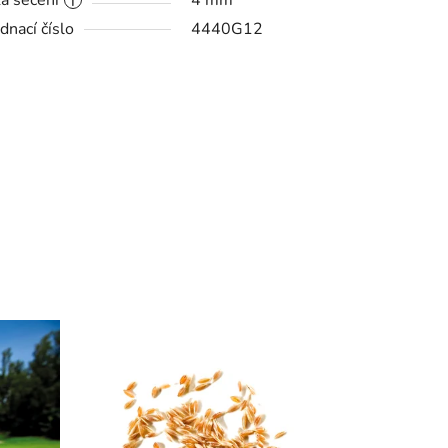
a sečení
4 mm
dnací číslo
4440G12