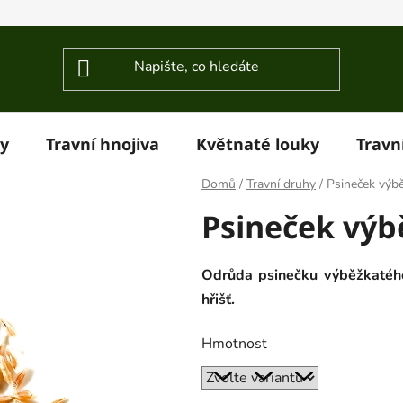
ky
Travní hnojiva
Květnaté louky
Travn
Domů
/
Travní druhy
/
Psineček výb
Psineček výb
Odrůda psinečku výběžkatého
hřišť.
Hmotnost