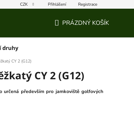
CZK
Přihlášení
Registrace
PRÁZDNÝ KOŠÍK
NÁKUPNÍ
KOŠÍK
í druhy
ěžkatý CY 2 (G12)
ěžkatý CY 2 (G12)
 určená především pro jamkoviště golfových