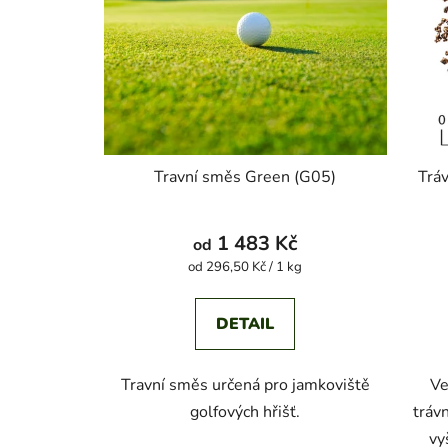
Travní směs Green (G05)
Tráv
1 483 Kč
od
Měrná
od 296,50 Kč / 1 kg
cena:
DETAIL
Travní směs určená pro jamkoviště
Ve
golfových hřišť.
tráv
vy