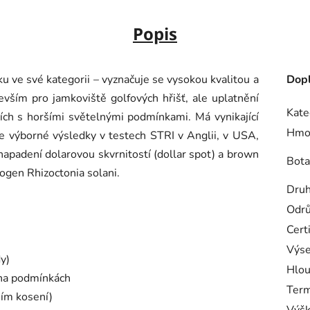
Popis
u ve své kategorii – vyznačuje se vysokou kvalitou a
Dopl
vším pro jamkoviště golfových hřišť, ale uplatnění
Kate
štích s horšími světelnými podmínkami. Má vynikající
Hmo
e výborné výsledky v testech STRI v Anglii, v USA,
napadení dolarovou skvrnitostí (dollar spot) a brown
Bota
togen Rhizoctonia solani.
Dru
Odr
Cert
Výs
y)
Hlou
i na podmínkách
Term
ním kosení)