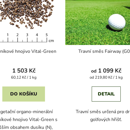
níkové hnojivo Vital-Green
Travní směs Fairway (G0
1 503 Kč
1 099 Kč
od
Měrná
Měrná
60,12 Kč / 1 kg
od 219,80 Kč / 1 kg
cena:
cena:
DO KOŠÍKU
DETAIL
getační organo-minerální
Travní směs určená pro d
níkové hnojivo Vital-Green s
golfových hřišť.
šším obsahem dusíku (N),