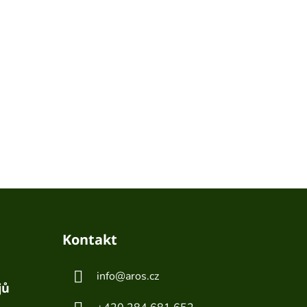
Kontakt
info
@
aros.cz
jů