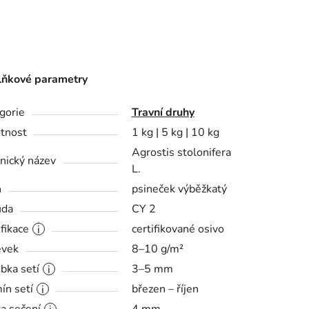
ňkové parametry
gorie
Travní druhy
tnost
1 kg | 5 kg | 10 kg
Agrostis stolonifera
nický název
L.
h
psineček výběžkatý
ůda
CY 2
ifikace
certifikované osivo
evek
8–10 g/m²
bka setí
3–5 mm
ín setí
březen – říjen