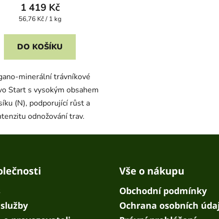
1 419 Kč
Měrná
56,76 Kč / 1 kg
cena:
DO KOŠÍKU
gano-minerální trávníkové
ivo Start s vysokým obsahem
íku (N), podporující růst a
ntenzitu odnožování trav.
olečnosti
Vše o nákupu
s
Obchodní podmínky
služby
Ochrana osobních úda